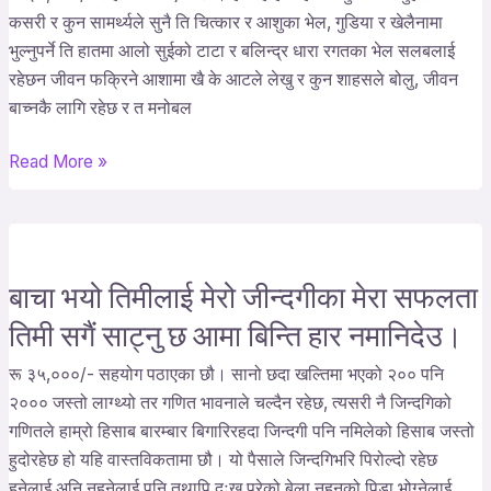
कसरी र कुन सामर्थ्यले सुनै ति चित्कार र आशुका भेल, गुडिया र खेलैनामा
मुहार
भुल्नुपर्ने ति हातमा आलो सुईको टाटा र बलिन्द्र धारा रगतका भेल सलबलाई
खै
रहेछन जीवन फक्रिने आशामा खै के आटले लेखु र कुन शाहसले बोलु, जीवन
कसरी
बाच्नकै लागि रहेछ र त मनोबल
र
कुन
Read More »
सामर्थ्यले
सुनै
ति
चित्कार
र
बाचा भयो तिमीलाई मेरो जीन्दगीका मेरा सफलता
बाचा
आशुका
भयो
तिमी सगैं साट्नु छ आमा बिन्ति हार नमानिदेउ।
भेल।
तिमीलाई
रू ३५,०००/- सहयोग पठाएका छौ। सानो छदा खल्तिमा भएको २०० पनि
मेरो
२००० जस्तो लाग्थ्यो तर गणित भावनाले चल्दैन रहेछ, त्यसरी नै जिन्दगिको
जीन्दगीका
गणितले हाम्रो हिसाब बारम्बार बिगारिरहदा जिन्दगी पनि नमिलेको हिसाब जस्तो
मेरा
हुदोरहेछ हो यहि वास्तविकतामा छौ। यो पैसाले जिन्दगिभरि पिरोल्दो रहेछ
सफलता
हुनेलाई,अनि नहुनेलाई पनि तथापि दुःख परेको बेला नहुनुको पिडा भोग्नेलाई
तिमी