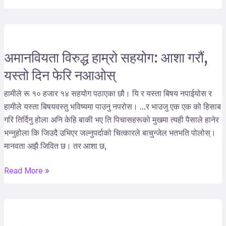
अमानवियता विरुद्ध हाम्रो सहयोग: आशा गरौं,
अमानवियता
विरुद्ध
यस्तो दिन फेरि नआओस्
हाम्रो
हामीले रू १० हजार १४ सहयोग पठाएका छौ। यि र यस्ता बिषय नपाईयोस र
सहयोग:
हामीले यस्ता बिषयवस्तु भविष्यमा पाउनु नपरोस। …र भाउजु एक एक को हिसाब
आशा
गरि तिर्दिनु होला अनि केहि बाकी भए ति पिचासहरूको मुखमा त्यही पैसाले हानेर
गरौं,
भन्नुहोला कि जिउदै उभिएर जल्नुपर्दाको चित्कारले बाचुन्जेल भतभति पोलोस्।
यस्तो
मानवता अझै जिवित छ। तर आशा छ,
दिन
फेरि
Read More »
नआओस्