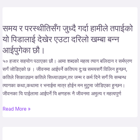
समय र परस्थीतिसँग जुध्दै गर्दा हामीले तपाईको
समय
र
यो पिडालाई देखेर एउटा दरिलो खम्बा बन्न
परस्थीतिसँग
आईपुगेका छौ।
जुध्दै
गर्दा
५० हजार सहयोग पठाएका छौ। आमा शब्दको महत्व त्याग बलिदान र सर्मप्रण
हामीले
सगँ जोडिएको छ । जीवनमा आईपर्ने कतिपय दु:ख समयसगैं विलिन हुन्छन,
तपाईको
कतिले सिकाउछन कतिले सिध्याउछन,तर जन्म र कर्म दिने सगँ यि सम्बन्ध
यो
त्यागका कथा,कथामा र भनाईमा मात्र होईन मन मुटुमा जोडिएका हुन्छन।
पिडालाई
जीवनका यि पाईलामा आईपर्ने यि क्षणहरू नै जीवनमा अमुल्य र महत्वपुर्ण
देखेर
एउटा
Read More »
दरिलो
खम्बा
बन्न