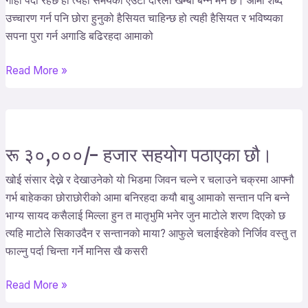
गार्हो पर्दो रहेछ हो त्यही समयको एउटा दरिलो खम्बा बन्न मन छ। आमा शब्द
दुःख
उच्चारण गर्न पनि छोरा हुनुको हैसियत चाहिन्छ हो त्यही हैसियत र भविष्यका
नै
सपना पुरा गर्न अगाडि बढिरहदा आमाको
सबैभन्दा
ठुलो
Read More »
बाधक
बन्दो
रहेछ
रू ३०,०००/- हजार सहयोग पठाएका छौ।
रू
३०,०००/-
खोई संसार देख्ने र देखाउनेको यो भिडमा जिवन चल्ने र चलाउने चक्रमा आफ्नौ
हजार
गर्भ बाहेकका छोराछोरीको आमा बनिरहदा कयौ बाबु आमाको सन्तान पनि बन्ने
सहयोग
भाग्य सायद कसैलाई मिल्ला हुन त मातृभुमि भनेर जुन माटोले शरण दिएको छ
पठाएका
त्यहि माटोले सिकाउदैन र सन्तानको माया? आफुले चलाईरहेको निर्जिव वस्तु त
छौ।
फाल्नु पर्दा चिन्ता गर्ने मानिस खै कसरी
Read More »