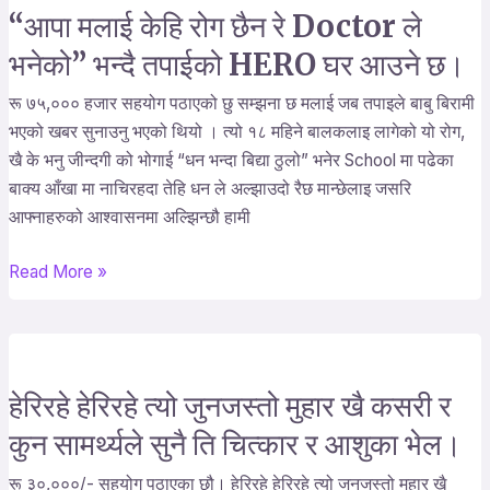
आईपुगेका
“आपा मलाई केहि रोग छैन रे Doctor ले
“आपा
छौ।
मलाई
भनेको” भन्दै तपाईको HERO घर आउने छ।
केहि
रू ७५,००० हजार सहयोग पठाएको छु सम्झना छ मलाई जब तपाइले बाबु बिरामी
रोग
भएको खबर सुनाउनु भएको थियो । त्यो १८ महिने बालकलाइ लागेको यो रोग,
छैन
खै के भनु जीन्दगी को भोगाई “धन भन्दा बिद्या ठुलो” भनेर School मा पढेका
रे
बाक्य आँखा मा नाचिरहदा तेहि धन ले अल्झाउदो रैछ मान्छेलाइ जसरि
Doctor
आफ्नाहरुको आश्वासनमा अल्झिन्छौ हामी
ले
भनेको”
Read More »
भन्दै
तपाईको
HERO
घर
आउने
हेरिरहे हेरिरहे त्यो जुनजस्तो मुहार खै कसरी र
हेरिरहे
छ।
हेरिरहे
कुन सामर्थ्यले सुनै ति चित्कार र आशुका भेल।
त्यो
रू ३०,०००/- सहयोग पठाएका छौ। हेरिरहे हेरिरहे त्यो जुनजस्तो मुहार खै
जुनजस्तो