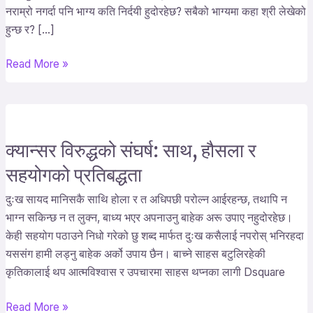
लेखेको
नराम्रो नगर्दा पनि भाग्य कति निर्दयी हुदोरहेछ? सबैको भाग्यमा कहा श्री लेखेको
हुन्छ
हुन्छ र? […]
र?
Read More »
क्यान्सर विरुद्धको संघर्ष: साथ, हौसला र
क्यान्सर
विरुद्धको
सहयोगको प्रतिबद्धता
संघर्ष:
दुःख सायद मानिसकै साथि होला र त अधिपछी परोल्न आईरहन्छ, तथापि न
साथ,
भाग्न सकिन्छ न त लुक्न, बाध्य भएर अपनाउनु बाहेक अरू उपाए नहुदोरहेछ।
हौसला
केही सहयोग पठाउने निधो गरेको छु शब्द मार्फत दुःख कसैलाई नपरोस् भनिरहदा
र
यससंग हामी लड्नु बाहेक अर्को उपाय छैन। बाच्ने साहस बटुलिरहेकी
सहयोगको
कृतिकालाई थप आत्मविश्वास र उपचारमा साहस थप्नका लागी Dsquare
प्रतिबद्धता
Read More »