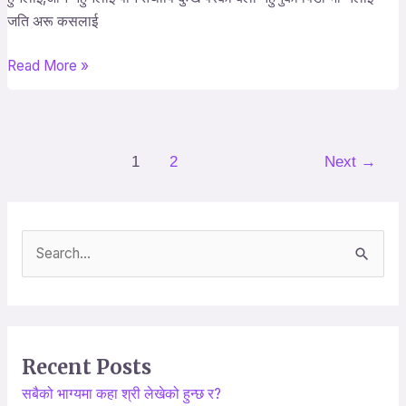
जति अरू कसलाई
सगैं
साट्नु
Read More »
छ
आमा
बिन्ति
हार
1
2
Next
→
नमानिदेउ।
S
e
a
r
Recent Posts
c
सबैको भाग्यमा कहा श्री लेखेको हुन्छ र?
h